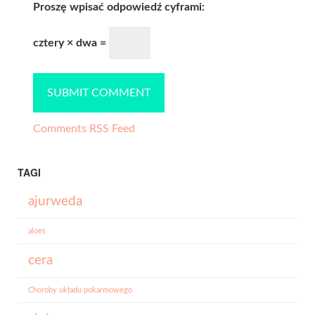
Proszę wpisać odpowiedź cyframi:
cztery × dwa =
Comments RSS Feed
TAGI
ajurweda
aloes
cera
Choroby układu pokarmowego