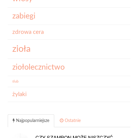
zabiegi
zdrowa cera
zioła
ziołolecznictwo
ślub
żylaki
Najpopularniejsze
Ostatnie
CZY SZAMPON MOŻE NISZCZYĆ