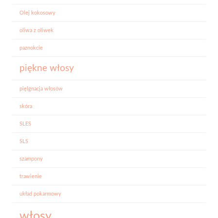
Olej kokosowy
oliwa z oliwek
paznokcie
piękne włosy
pięlgnacja włosów
skóra
SLES
SLS
szampony
trawienie
układ pokarmowy
włosy