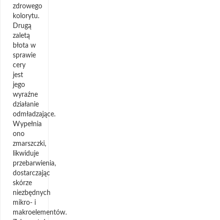
zdrowego
kolorytu.
Drugą
zaletą
błota w
sprawie
cery
jest
jego
wyraźne
działanie
odmładzające.
Wypełnia
ono
zmarszczki,
likwiduje
przebarwienia,
dostarczając
skórze
niezbędnych
mikro- i
makroelementów.