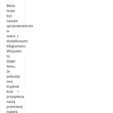
Błoto
może
być
naszym
sprzymierzeńcem
w
walce z
dodatkowymi
kilogramami.
Wszystko
to
dzięki
temu,
że
pobudza
ono
krążenie
krwi i
przyspiesza
naszą
przemianę
materii.