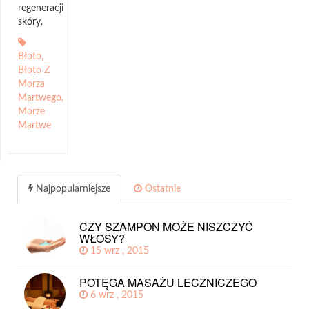
regeneracji
skóry.
Błoto
,
Błoto Z
Morza
Martwego
,
Morze
Martwe
Najpopularniejsze
Ostatnie
CZY SZAMPON MOŻE NISZCZYĆ
WŁOSY?
15 wrz , 2015
POTĘGA MASAŻU LECZNICZEGO
6 wrz , 2015