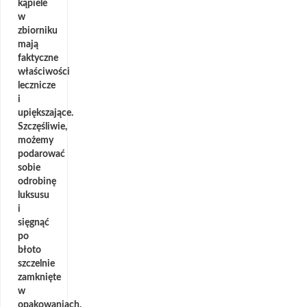
kąpiele
w
zbiorniku
mają
faktyczne
właściwości
lecznicze
i
upiększające.
Szczęśliwie,
możemy
podarować
sobie
odrobinę
luksusu
i
sięgnąć
po
błoto
szczelnie
zamknięte
w
opakowaniach,