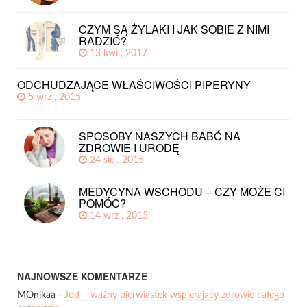
CZYM SĄ ŻYLAKI I JAK SOBIE Z NIMI
RADZIĆ?
13 kwi , 2017
ODCHUDZAJĄCE WŁAŚCIWOŚCI PIPERYNY
5 wrz , 2015
SPOSOBY NASZYCH BABĆ NA
ZDROWIE I URODĘ
24 sie , 2015
MEDYCYNA WSCHODU – CZY MOŻE CI
POMÓC?
14 wrz , 2015
NAJNOWSZE KOMENTARZE
MOnikaa
-
Jod – ważny pierwiastek wspierający zdrowie całego