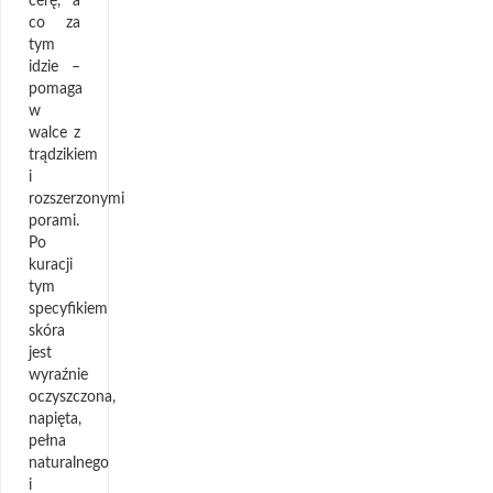
cerę, a
co za
tym
idzie –
pomaga
w
walce z
trądzikiem
i
rozszerzonymi
porami.
Po
kuracji
tym
specyfikiem
skóra
jest
wyraźnie
oczyszczona,
napięta,
pełna
naturalnego
i