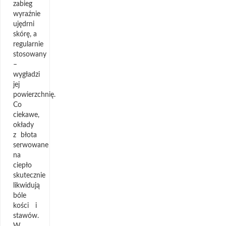
zabieg
wyraźnie
ujędrni
skórę, a
regularnie
stosowany
–
wygładzi
jej
powierzchnię.
Co
ciekawe,
okłady
z błota
serwowane
na
ciepło
skutecznie
likwidują
bóle
kości i
stawów.