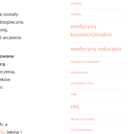
majonez
e zostały
masaże
 bezpieczne.
medycyna
nej,
konwencjonalna
6 września
medycyna naturalna
rtowane
Medycyna Wschodu
ącą
eczenia,
nadciśnienie
leków
nawilżanie ciała
r:
nogi
olej
olejek rycynowy
h, a
Olej kokosowy
niu
leków i