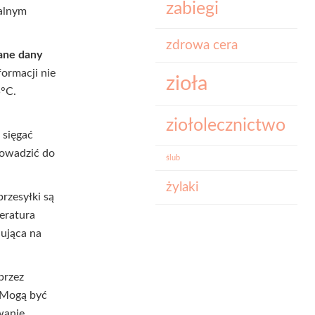
zabiegi
nalnym
zdrowa cera
ane dany
nformacji nie
zioła
5°C.
ziołolecznictwo
 sięgać
owadzić do
ślub
żylaki
rzesyłki są
eratura
nująca na
przez
. Mogą być
wanie.