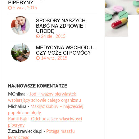
PIPERYNY
5 wrz , 2015
SPOSOBY NASZYCH
BABĆ NA ZDROWIE I
URODĘ
24 sie , 2015
MEDYCYNA WSCHODU –
CZY MOŻE CI POMÓC?
14 wrz , 2015
NAJNOWSZE KOMENTARZE
MOnikaa
-
Jod – ważny pierwiastek
wspierający zdrowie całego organizmu
Michalina
-
Makijaż ślubny – najczęściej
popełniane błędy
Kamil Bąk
-
Odchudzające właściwości
piperyny
Zuza.krawieckie.pl
-
Potęga masażu
leczniczego