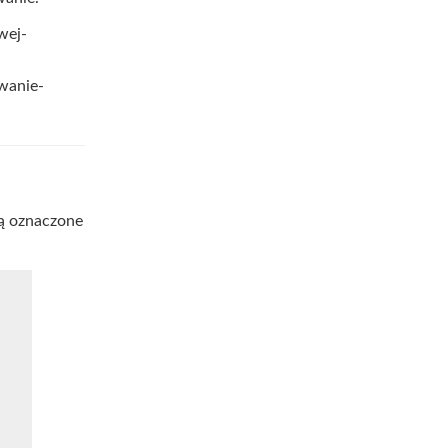
wej-
wanie-
ą oznaczone