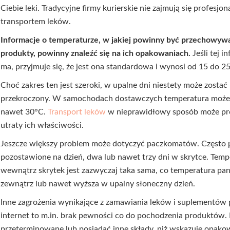
Ciebie leki. Tradycyjne firmy kurierskie nie zajmują się profesjo
transportem leków.
Informacje o temperaturze, w jakiej powinny być przechowyw
produkty, powinny znaleźć się na ich opakowaniach.
Jeśli tej i
ma, przyjmuje się, że jest ona standardowa i wynosi od 15 do 2
Choć zakres ten jest szeroki, w upalne dni niestety może zostać
przekroczony. W samochodach dostawczych temperatura może
nawet 30°C.
Transport leków
w nieprawidłowy sposób może pr
utraty ich właściwości.
Jeszcze większy problem może dotyczyć paczkomatów. Często p
pozostawione na dzień, dwa lub nawet trzy dni w skrytce. Temp
wewnątrz skrytek jest zazwyczaj taka sama, co temperatura pa
zewnątrz lub nawet wyższa w upalny słoneczny dzień.
Inne zagrożenia wynikające z zamawiania leków i suplementów 
internet to m.in. brak pewności co do pochodzenia produktów
przeterminowane lub posiadać inne składy, niż wskazuje opako