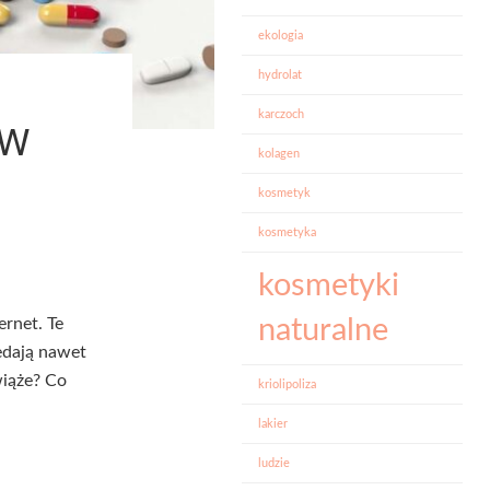
ekologia
hydrolat
karczoch
ÓW
kolagen
kosmetyk
kosmetyka
kosmetyki
naturalne
ernet. Te
edają nawet
wiąże? Co
kriolipoliza
lakier
ludzie