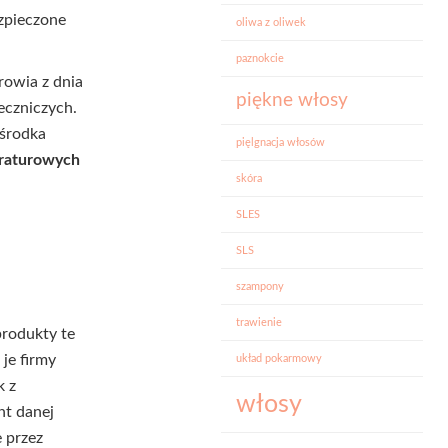
ezpieczone
oliwa z oliwek
paznokcie
rowia z dnia
piękne włosy
eczniczych.
 środka
pięlgnacja włosów
raturowych
skóra
SLES
SLS
szampony
trawienie
produkty te
je firmy
układ pokarmowy
k z
włosy
nt danej
 przez