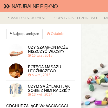
NATURALNE PIĘKNO
KOSMETYKI NATURALNE
ZIOŁA I ZIOŁOLECZNICTWO
M
Najpopularniejsze
Ostatnie
CZY SZAMPON MOŻE
NISZCZYĆ WŁOSY?
15 wrz , 2015
POTĘGA MASAŻU
LECZNICZEGO
6 wrz , 2015
CZYM SĄ ŻYLAKI I JAK
SOBIE Z NIMI RADZIĆ?
13 kwi , 2017
ODCHUDZAJĄCE WŁAŚCIWOŚCI