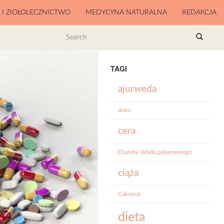
A I ZIOŁOLECZNICTWO
MEDYCYNA NATURALNA
REDAKCJA
TAGI
ajurweda
aloes
cera
Choroby układu pokarmowego
ciąża
Cukrzyca
dieta