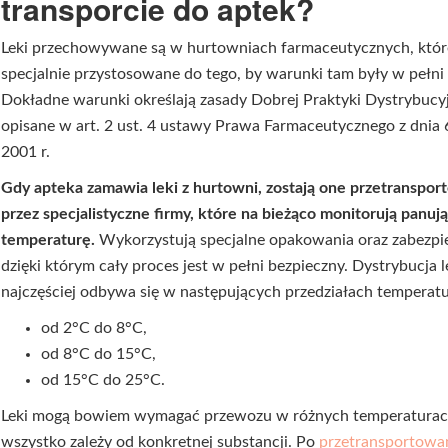
transporcie do aptek?
Leki przechowywane są w hurtowniach farmaceutycznych, któr
specjalnie przystosowane do tego, by warunki tam były w pełni
Dokładne warunki określają zasady Dobrej Praktyki Dystrybucyj
opisane w art. 2 ust. 4 ustawy Prawa Farmaceutycznego z dnia 
2001 r.
Gdy apteka zamawia leki z hurtowni, zostają one przetranspo
przez specjalistyczne firmy, które na bieżąco monitorują panuj
temperaturę.
Wykorzystują specjalne opakowania oraz zabezpi
dzięki którym cały proces jest w pełni bezpieczny. Dystrybucja 
najczęściej odbywa się w następujących przedziałach temperatu
od 2°C do 8°C,
od 8°C do 15°C,
od 15°C do 25°C.
Leki mogą bowiem wymagać przewozu w różnych temperaturac
wszystko zależy od konkretnej substancji. Po
przetransportowa