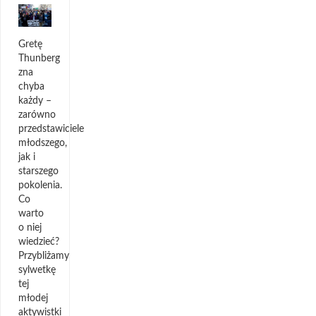
Gretę
Thunberg
zna
chyba
każdy –
zarówno
przedstawiciele
młodszego,
jak i
starszego
pokolenia.
Co
warto
o niej
wiedzieć?
Przybliżamy
sylwetkę
tej
młodej
aktywistki