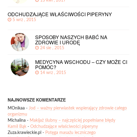
13 kwi , 2017
ODCHUDZAJĄCE WŁAŚCIWOŚCI PIPERYNY
5 wrz , 2015
SPOSOBY NASZYCH BABĆ NA
ZDROWIE I URODĘ
24 sie , 2015
MEDYCYNA WSCHODU – CZY MOŻE CI
POMÓC?
14 wrz , 2015
NAJNOWSZE KOMENTARZE
MOnikaa
-
Jod – ważny pierwiastek wspierający zdrowie całego
organizmu
Michalina
-
Makijaż ślubny – najczęściej popełniane błędy
Kamil Bąk
-
Odchudzające właściwości piperyny
Zuza.krawieckie.pl
-
Potęga masażu leczniczego