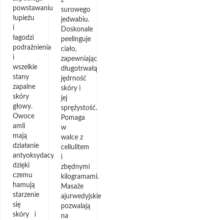
z
powstawaniu
surowego
łupieżu
jedwabiu.
i
Doskonale
łagodzi
peelinguje
podrażnienia
ciało,
i
zapewniając
wszelkie
długotrwałą
stany
jędrność
zapalne
skóry i
skóry
jej
głowy.
sprężystość.
Owoce
Pomaga
amli
w
mają
walce z
działanie
cellulitem
antyoksydacyjne,
i
dzięki
zbędnymi
czemu
kilogramami.
hamują
Masaże
starzenie
ajurwedyjskie
się
pozwalają
skóry i
na