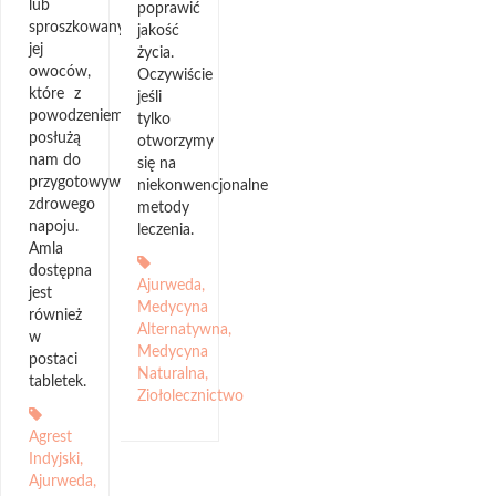
lub
poprawić
sproszkowanych
jakość
jej
życia.
owoców,
Oczywiście
które z
jeśli
powodzeniem
tylko
posłużą
otworzymy
nam do
się na
przygotowywania
niekonwencjonalne
zdrowego
metody
napoju.
leczenia.
Amla
dostępna
Ajurweda
,
jest
Medycyna
również
Alternatywna
,
w
Medycyna
postaci
Naturalna
,
tabletek.
Ziołolecznictwo
Agrest
Indyjski
,
Ajurweda
,