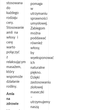
stosowana
pomaga
do
w
każdego
utrzymaniu
rodzaju
sprawności
cery.
umysłowej.
Stosowanie
Zabiegom
amli na
można
włosy i
poddawać
cerę
również
warto
włosy,
połączyć
by
z
wyeksponować
relaksującym
ich
masażem,
naturalne
który
piękno.
wspomoże
Dzięki
działanie
zastosowaniu
rośliny.
ziołowej
maseczki
Amla
–
na
utrzymujemy
zdrowie
naszą