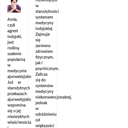
rozwiniętym
w
starożytności
systemem
Amla,
medycyny
czyli
indyjskiej.
agrest
Zajmuje
indyjski,
się
jest
zarówno
rośliną
zdrowiem
szalenie
fizycznym,
popularną
jak i
w
psychicznym.
medycynie
Zalicza
ajurwedyjskiej.
się do
Już w
systemów
starożytnych
medycyny
przekazach
niekonwencjonalnej,
ajurwedyjskich
jednak
wspomina
w
się o jej
odróżnieniu
niezwykłych
od
właściwościach
większości