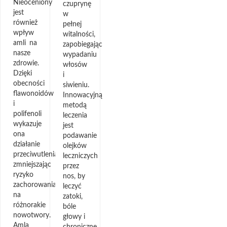
Nieoceniony
czuprynę
jest
w
również
pełnej
wpływ
witalności,
amli na
zapobiegając
nasze
wypadaniu
zdrowie.
włosów
Dzięki
i
obecności
siwieniu.
flawonoidów
Innowacyjną
i
metodą
polifenoli
leczenia
wykazuje
jest
ona
podawanie
działanie
olejków
przeciwutleniające,
leczniczych
zmniejszając
przez
ryzyko
nos, by
zachorowania
leczyć
na
zatoki,
różnorakie
bóle
nowotwory.
głowy i
Amla