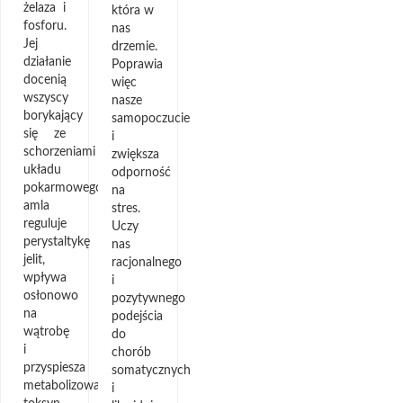
żelaza i
która w
fosforu.
nas
Jej
drzemie.
działanie
Poprawia
docenią
więc
wszyscy
nasze
borykający
samopoczucie
się ze
i
schorzeniami
zwiększa
układu
odporność
pokarmowego,
na
amla
stres.
reguluje
Uczy
perystaltykę
nas
jelit,
racjonalnego
wpływa
i
osłonowo
pozytywnego
na
podejścia
wątrobę
do
i
chorób
przyspiesza
somatycznych
metabolizowanie
i