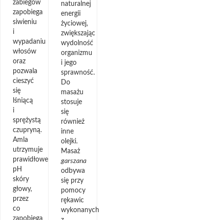
zabiegów
naturalnej
zapobiega
energii
siwieniu
życiowej,
i
zwiększając
wypadaniu
wydolność
włosów
organizmu
oraz
i jego
pozwala
sprawność.
cieszyć
Do
się
masażu
lśniącą
stosuje
i
się
sprężystą
również
czupryną.
inne
Amla
olejki.
utrzymuje
Masaż
prawidłowe
garszana
pH
odbywa
skóry
się przy
głowy,
pomocy
przez
rękawic
co
wykonanych
zapobiega