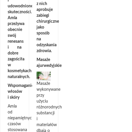
i
z nich
udowodnionej
aprobuje
skuteczności.
zabiegi
Amla
chirurgiczne
przeżywa
jako
obecnie
sposób
swój
na
renesans
odzyskania
i na
zdrowia.
dobre
zagościła
Masaże
w
ajurwedyjskie
kosmetykach
naturalnych.
Masaże
Wspomaganie
wykonywane
włosów
przy
i skóry
użyciu
Amla
różnorodnych
od
substancji
niepamiętnych
i
czasów
materiałów
stosowana
dbają o