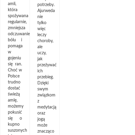
amli,
potrzeby.
która
Ajurweda
spożywana
nie
regularnie,
tylko
zmniejsza
więc
odczuwanie
leczy
bólu i
choroby,
pomaga
ale
w
uczy,
gojeniu
jak
się ran.
przeżywać
Choć w
ich
Polsce
przebieg.
trudno
Dzięki
dostać
swym
świeżą
związkom
amlę,
z
możemy
medytacją
pokusić
oraz
się o
jogą
kupno
może
suszonych
znacząco