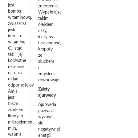
chroniczne
jest
zmęczenie.
bombą
Wypełniając
witaminową,
takim
zwłaszcza
olejkiem
jeśli
uszy,
idzie o
leczymy
witaminę
bezsenność,
C, stąd
kłopoty
też jej
ze
korzystne
słuchem
działanie
i
na nasz
zmysłem
układ
równowagi.
odpornościowy.
Zalety
Amla
ajurwedy
jest
także
Ajurweda
źródłem
pozwala
licznych
wyzbyć
mikroelementów,
się
m.in.
negatywnej
wapnia,
energii,