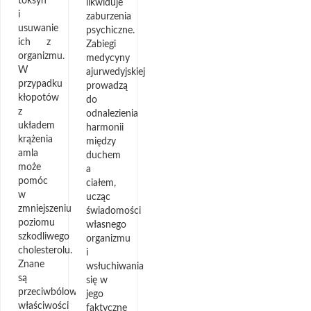
toksyn
likwiduje
i
zaburzenia
usuwanie
psychiczne.
ich z
Zabiegi
organizmu.
medycyny
W
ajurwedyjskiej
przypadku
prowadzą
kłopotów
do
z
odnalezienia
układem
harmonii
krążenia
między
amla
duchem
może
a
pomóc
ciałem,
w
ucząc
zmniejszeniu
świadomości
poziomu
własnego
szkodliwego
organizmu
cholesterolu.
i
Znane
wsłuchiwania
są
się w
przeciwbólowe
jego
właściwości
faktyczne