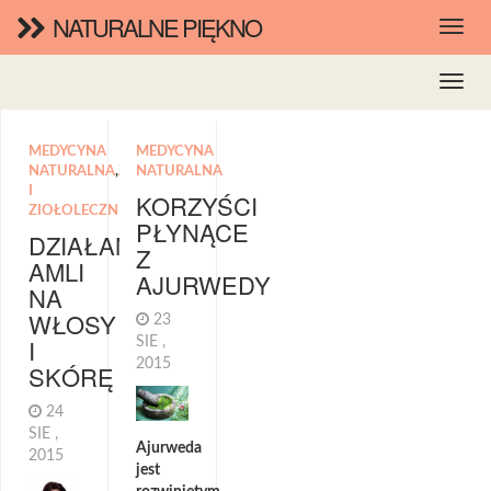
NATURALNE PIĘKNO
MEDYCYNA
MEDYCYNA
NATURALNA
,
ZIOŁA
NATURALNA
I
KORZYŚCI
ZIOŁOLECZNICTWO
PŁYNĄCE
DZIAŁANIE
Z
AMLI
AJURWEDY
NA
WŁOSY
23
I
SIE ,
2015
SKÓRĘ
24
SIE ,
Ajurweda
2015
jest