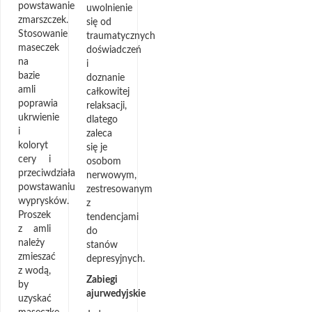
powstawanie
uwolnienie
zmarszczek.
się od
Stosowanie
traumatycznych
maseczek
doświadczeń
na
i
bazie
doznanie
amli
całkowitej
poprawia
relaksacji,
ukrwienie
dlatego
i
zaleca
koloryt
się je
cery i
osobom
przeciwdziała
nerwowym,
powstawaniu
zestresowanym
wyprysków.
z
Proszek
tendencjami
z amli
do
należy
stanów
zmieszać
depresyjnych.
z wodą,
Zabiegi
by
ajurwedyjskie
uzyskać