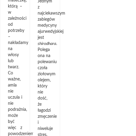
maseczkę,
Jednym
którą –
z
w
najciekawszym
zależności
zabiegów
od
medycyny
potrzeby
ajurwedyjskiej
–
jest
nakładamy
shirodhara
.
na
Polega
włosy
ona na
lub
polewaniu
twarz.
czoła
Co
ziołowym
ważne,
olejem,
amla
który
nie
nie
uczula i
dość,
nie
że
podrażnia,
łagodzi
może
zmęczenie
być
i
więc z
niweluje
powodzeniem
stres,