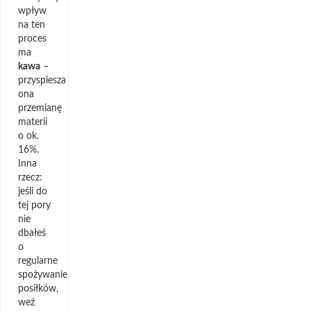
wpływ
na ten
proces
ma
kawa
­–
przyspiesza
ona
przemianę
materii
o ok.
16%.
Inna
rzecz:
jeśli do
tej pory
nie
dbałeś
o
regularne
spożywanie
posiłków,
weź