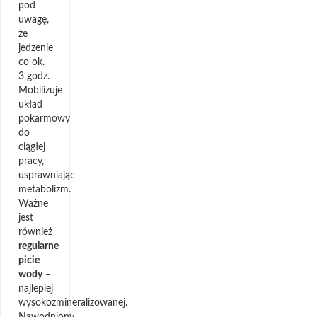
pod
uwagę,
że
jedzenie
co ok.
3 godz.
Mobilizuje
układ
pokarmowy
do
ciągłej
pracy,
usprawniając
metabolizm.
Ważne
jest
również
regularne
picie
wody
–
najlepiej
wysokozmineralizowanej.
Nawodniony