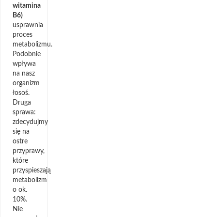
witamina
B6)
usprawnia
proces
metabolizmu.
Podobnie
wpływa
na nasz
organizm
łosoś.
Druga
sprawa:
zdecydujmy
się na
ostre
przyprawy,
które
przyspieszają
metabolizm
o ok.
10%.
Nie