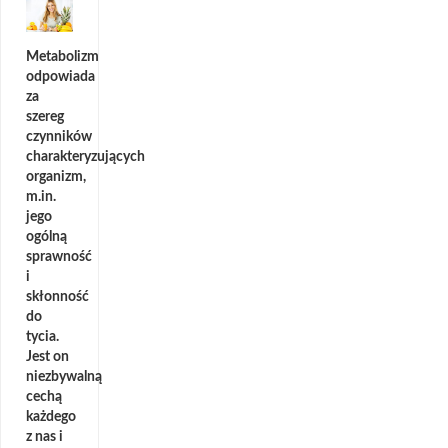
Metabolizm
odpowiada
za
szereg
czynników
charakteryzujących
organizm,
m.in.
jego
ogólną
sprawność
i
skłonność
do
tycia.
Jest on
niezbywalną
cechą
każdego
z nas i