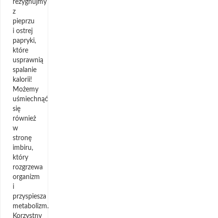
rezygnujmy
z
pieprzu
i ostrej
papryki,
które
usprawnią
spalanie
kalorii!
Możemy
uśmiechnąć
się
również
w
stronę
imbiru,
który
rozgrzewa
organizm
i
przyspiesza
metabolizm.
Korzystny