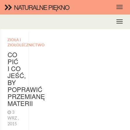
NATURALNE PIĘKNO
ZIOŁA I
ZIOŁOLECZNICTWO
CO
PIĆ
I CO
JEŚĆ,
BY
POPRAWIĆ
PRZEMIANĘ
MATERII
3
WRZ ,
2015