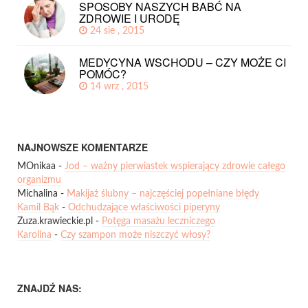
SPOSOBY NASZYCH BABĆ NA
ZDROWIE I URODĘ
24 sie , 2015
MEDYCYNA WSCHODU – CZY MOŻE CI
POMÓC?
14 wrz , 2015
NAJNOWSZE KOMENTARZE
MOnikaa
-
Jod – ważny pierwiastek wspierający zdrowie całego
organizmu
Michalina
-
Makijaż ślubny – najczęściej popełniane błędy
Kamil Bąk
-
Odchudzające właściwości piperyny
Zuza.krawieckie.pl
-
Potęga masażu leczniczego
Karolina
-
Czy szampon może niszczyć włosy?
ZNAJDŹ NAS: