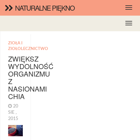
NATURALNE PIĘKNO
ZIOŁA I
ZIOŁOLECZNICTWO
ZWIĘKSZ
WYDOLNOŚĆ
ORGANIZMU
Z
NASIONAMI
CHIA
20
SIE ,
2015