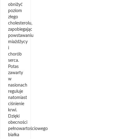
obniżyć
poziom
złego
cholesterolu,
zapobiegając
powstawaniu
miażdżycy
i
chorób
serca.
Potas
zawarty
w
nasionach
reguluje
natomiast
ciśnienie
krwi.
Dzięki
obecności
pełnowartościowego
białka