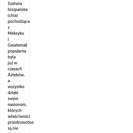
Szałwia
hiszpańska
(chia)
pochodząca
z
Meksyku
i
Gwatemali
popularna
była
już w
czasach
Azteków,
a
wszystko
dzięki
swym
nasionom,
których
właściwości
prozdrowotne
są nie