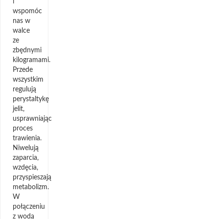
i
wspomóc
nas w
walce
ze
zbędnymi
kilogramami.
Przede
wszystkim
regulują
perystaltykę
jelit,
usprawniając
proces
trawienia.
Niwelują
zaparcia,
wzdęcia,
przyspieszają
metabolizm.
W
połączeniu
z wodą