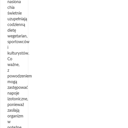
nasiona
chia
świetnie
uzupełniają
codzienną
dietę
wegetarian,
sportowców
i
kulturystów.
Co
ważne,
z
powodzeniem
mogą
zastępować
napoje
izotoniczne,
ponieważ
zasilają
organizm
w
potężne