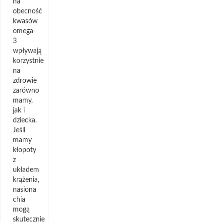
na
obecność
kwasów
omega-
3
wpływają
korzystnie
na
zdrowie
zarówno
mamy,
jak i
dziecka.
Jeśli
mamy
kłopoty
z
układem
krążenia,
nasiona
chia
mogą
skutecznie