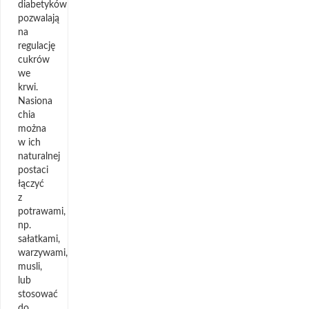
diabetyków
pozwalają
na
regulację
cukrów
we
krwi.
Nasiona
chia
można
w ich
naturalnej
postaci
łączyć
z
potrawami,
np.
sałatkami,
warzywami,
musli,
lub
stosować
do