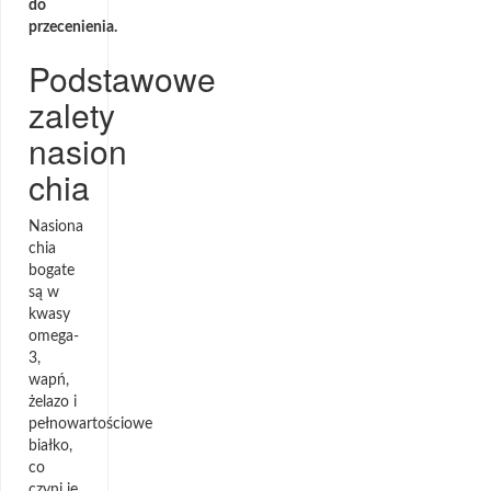
do
przecenienia.
Podstawowe
zalety
nasion
chia
Nasiona
chia
bogate
są w
kwasy
omega-
3,
wapń,
żelazo i
pełnowartościowe
białko,
co
czyni je