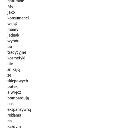
naturalne.
My
jako
konsumenci
wciąż
mamy
jednak
wybór,
bo
tradycyjne
kosmetyki
nie
znikają
ze
sklepowych
półek,
a wręcz
bombardują
nas
ekspansywną
reklamą
na
każdym