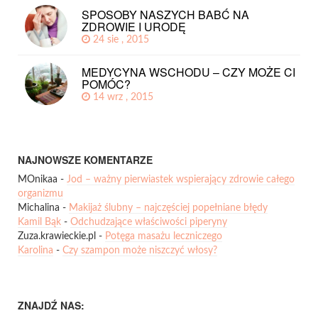
SPOSOBY NASZYCH BABĆ NA
ZDROWIE I URODĘ
24 sie , 2015
MEDYCYNA WSCHODU – CZY MOŻE CI
POMÓC?
14 wrz , 2015
NAJNOWSZE KOMENTARZE
MOnikaa
-
Jod – ważny pierwiastek wspierający zdrowie całego
organizmu
Michalina
-
Makijaż ślubny – najczęściej popełniane błędy
Kamil Bąk
-
Odchudzające właściwości piperyny
Zuza.krawieckie.pl
-
Potęga masażu leczniczego
Karolina
-
Czy szampon może niszczyć włosy?
ZNAJDŹ NAS: