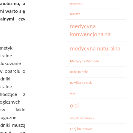
snobizmu, a
majonez
mi warto się
masaże
ralnymi czy
medycyna
konwencjonalna
metyki
medycyna naturalna
uralne
Medycyna Wschodu
dukowane
w oparciu o
nadciśnienie
adniki
nawilżanie ciała
uralne
nogi
chodzące z
logicznych
olej
raw. Takie
logiczne
olejek rycynowy
adniki muszą
Olej kokosowy