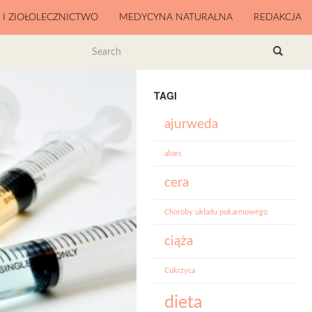
A I ZIOŁOLECZNICTWO
MEDYCYNA NATURALNA
REDAKCJA
TAGI
ajurweda
aloes
cera
Choroby układu pokarmowego
ciąża
Cukrzyca
dieta