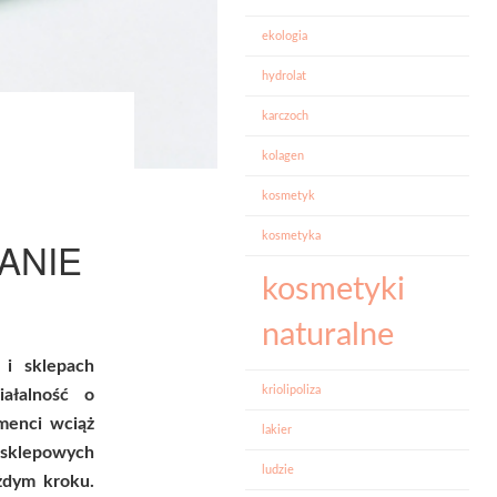
ekologia
hydrolat
karczoch
kolagen
kosmetyk
kosmetyka
ANIE
kosmetyki
naturalne
 i sklepach
kriolipoliza
iałalność o
menci wciąż
lakier
 sklepowych
ludzie
żdym kroku.