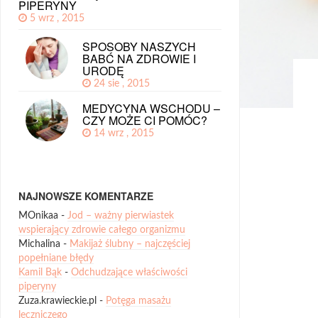
PIPERYNY
5 wrz , 2015
SPOSOBY NASZYCH
BABĆ NA ZDROWIE I
URODĘ
24 sie , 2015
MEDYCYNA WSCHODU –
CZY MOŻE CI POMÓC?
14 wrz , 2015
NAJNOWSZE KOMENTARZE
MOnikaa
-
Jod – ważny pierwiastek
wspierający zdrowie całego organizmu
Michalina
-
Makijaż ślubny – najczęściej
popełniane błędy
Kamil Bąk
-
Odchudzające właściwości
piperyny
Zuza.krawieckie.pl
-
Potęga masażu
leczniczego