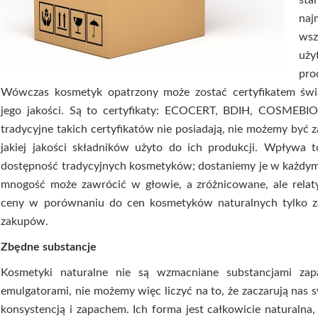
st
na
wsz
uż
pro
Wówczas kosmetyk opatrzony może zostać certyfikatem św
jego jakości. Są to certyfikaty: ECOCERT, BDIH, COSMEBIO
tradycyjne takich certyfikatów nie posiadają, nie możemy być 
jakiej jakości składników użyto do ich produkcji. Wpływa 
dostępność tradycyjnych kosmetyków; dostaniemy je w każdym 
mnogość może zawrócić w głowie, a zróżnicowane, ale relat
ceny w porównaniu do cen kosmetyków naturalnych tylko z
zakupów.
Zbędne substancje
Kosmetyki naturalne nie są wzmacniane substancjami za
emulgatorami, nie możemy więc liczyć na to, że zaczarują nas 
konsystencją i zapachem. Ich forma jest całkowicie naturalna,