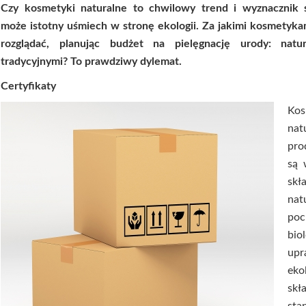
Czy kosmetyki naturalne to chwilowy trend i wyznacznik 
może istotny uśmiech w stronę ekologii. Za jakimi kosmetyka
rozglądać, planując budżet na pielęgnację urody: natu
tradycyjnymi? To prawdziwy dylemat.
Certyfikaty
Kos
nat
pro
są 
skł
nat
po
bio
up
eko
skł