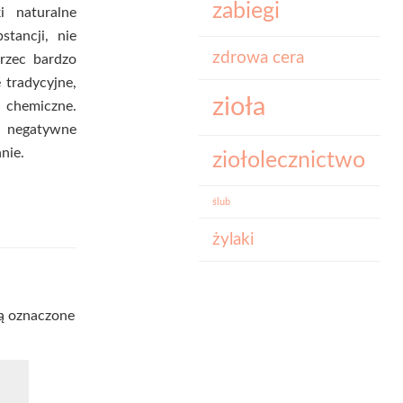
zabiegi
i naturalne
tancji, nie
zdrowa cera
rzec bardzo
 tradycyjne,
zioła
e chemiczne.
w negatywne
nie.
ziołolecznictwo
ślub
żylaki
ą oznaczone