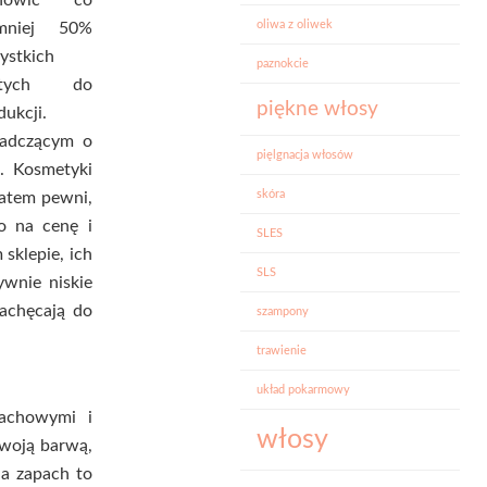
anowić co
oliwa z oliwek
jmniej 50%
ystkich
paznokcie
ytych do
piękne włosy
dukcji.
iadczącym o
pięlgnacja włosów
. Kosmetyki
skóra
zatem pewni,
to na cenę i
SLES
sklepie, ich
SLS
ywnie niskie
achęcają do
szampony
trawienie
układ pokarmowy
pachowymi i
włosy
swoją barwą,
 a zapach to