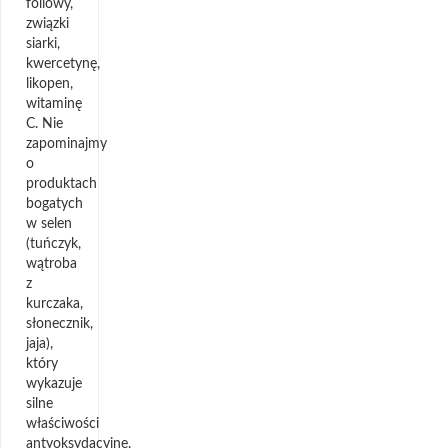
foliowy,
związki
siarki,
kwercetynę,
likopen,
witaminę
C. Nie
zapominajmy
o
produktach
bogatych
w selen
(tuńczyk,
wątroba
z
kurczaka,
słonecznik,
jaja),
który
wykazuje
silne
właściwości
antyoksydacyjne.