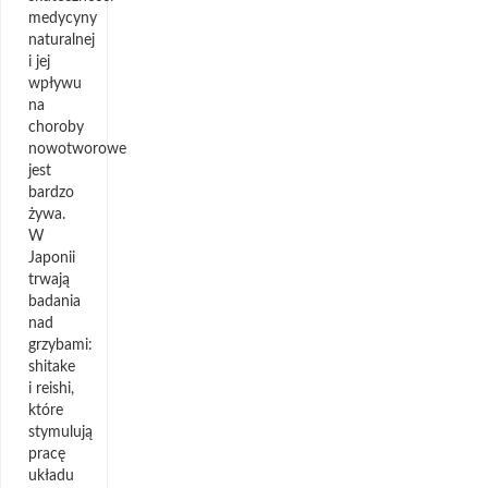
medycyny
naturalnej
i jej
wpływu
na
choroby
nowotworowe
jest
bardzo
żywa.
W
Japonii
trwają
badania
nad
grzybami:
shitake
i reishi,
które
stymulują
pracę
układu