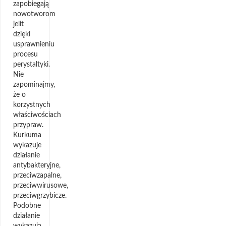
zapobiegają
nowotworom
jelit
dzięki
usprawnieniu
procesu
perystaltyki.
Nie
zapominajmy,
że o
korzystnych
właściwościach
przypraw.
Kurkuma
wykazuje
działanie
antybakteryjne,
przeciwzapalne,
przeciwwirusowe,
przeciwgrzybicze.
Podobne
działanie
wykazują