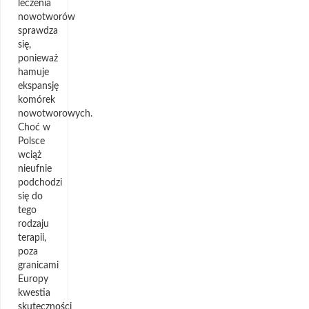
leczenia
nowotworów
sprawdza
się,
ponieważ
hamuje
ekspansję
komórek
nowotworowych.
Choć w
Polsce
wciąż
nieufnie
podchodzi
się do
tego
rodzaju
terapii,
poza
granicami
Europy
kwestia
skuteczności