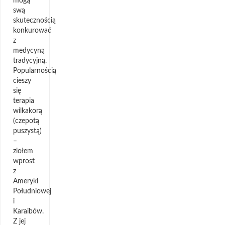
mogą
swą
skutecznością
konkurować
z
medycyną
tradycyjną.
Popularnością
cieszy
się
terapia
wilkakorą
(czepotą
puszystą)
–
ziołem
wprost
z
Ameryki
Południowej
i
Karaibów.
Z jej