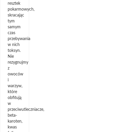
resztek
pokarmowych,
skracając
tym
samym
czas
przebywania
w nich
toksyn.
Nie
rezygnujmy
z
owoców
i
warzyw,
które
obfitują
w
przeciwutleczniacze,
beta-
karoten,
kwas