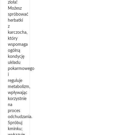
zioła!
Możesz
spróbować
herbatki
z
karczocha,
który
wspomaga
ogólną
kondycję
układu
pokarmowego
i
reguluje
metabolizm,
wpływając
korzystnie
na
proces
odchudzania.
Spróbuj
kminku;
wykazuje