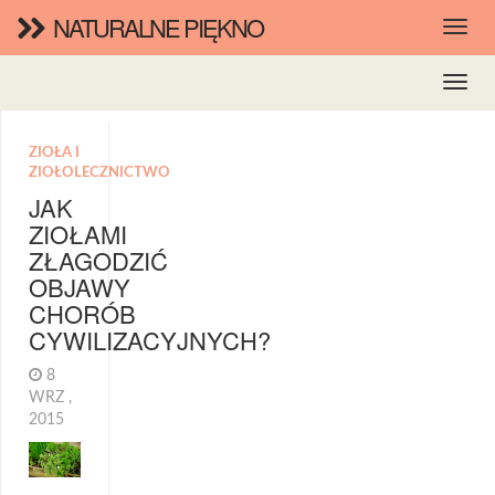
NATURALNE PIĘKNO
ZIOŁA I
ZIOŁOLECZNICTWO
JAK
ZIOŁAMI
ZŁAGODZIĆ
OBJAWY
CHORÓB
CYWILIZACYJNYCH?
8
WRZ ,
2015