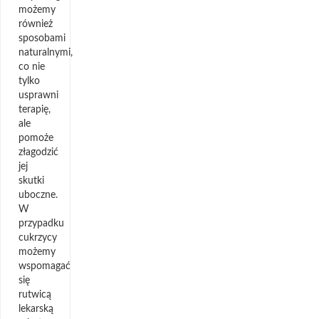
możemy
również
sposobami
naturalnymi,
co nie
tylko
usprawni
terapię,
ale
pomoże
złagodzić
jej
skutki
uboczne.
W
przypadku
cukrzycy
możemy
wspomagać
się
rutwicą
lekarską