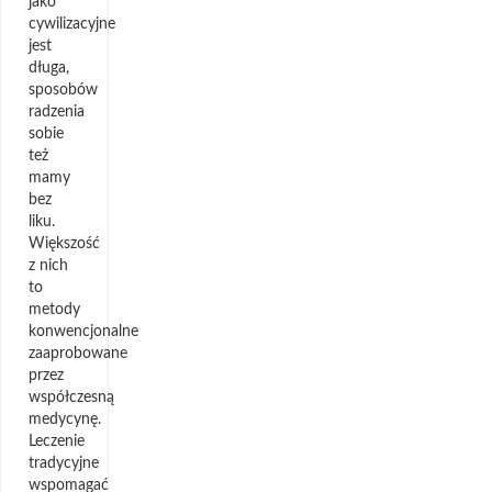
jako
cywilizacyjne
jest
długa,
sposobów
radzenia
sobie
też
mamy
bez
liku.
Większość
z nich
to
metody
konwencjonalne
zaaprobowane
przez
współczesną
medycynę.
Leczenie
tradycyjne
wspomagać