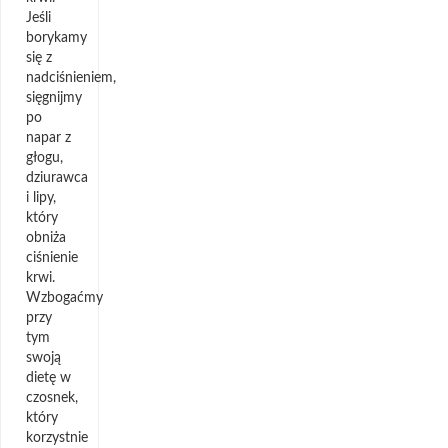
Jeśli
borykamy
się z
nadciśnieniem,
sięgnijmy
po
napar z
głogu,
dziurawca
i lipy,
który
obniża
ciśnienie
krwi.
Wzbogaćmy
przy
tym
swoją
dietę w
czosnek,
który
korzystnie