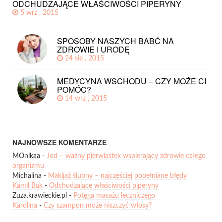
ODCHUDZAJĄCE WŁAŚCIWOŚCI PIPERYNY
5 wrz , 2015
SPOSOBY NASZYCH BABĆ NA
ZDROWIE I URODĘ
24 sie , 2015
MEDYCYNA WSCHODU – CZY MOŻE CI
POMÓC?
14 wrz , 2015
NAJNOWSZE KOMENTARZE
MOnikaa
-
Jod – ważny pierwiastek wspierający zdrowie całego
organizmu
Michalina
-
Makijaż ślubny – najczęściej popełniane błędy
Kamil Bąk
-
Odchudzające właściwości piperyny
Zuza.krawieckie.pl
-
Potęga masażu leczniczego
Karolina
-
Czy szampon może niszczyć włosy?