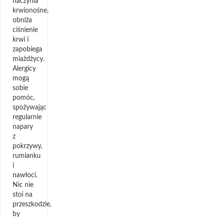
naczynia
krwionośne,
obniża
ciśnienie
krwi i
zapobiega
miażdżycy.
Alergicy
mogą
sobie
pomóc,
spożywając
regularnie
napary
z
pokrzywy,
rumianku
i
nawłoci.
Nic nie
stoi na
przeszkodzie,
by