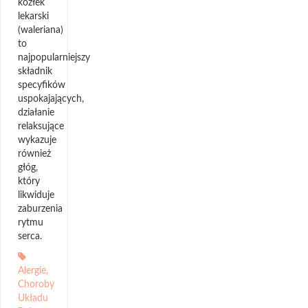
kozłek
lekarski
(waleriana)
to
najpopularniejszy
składnik
specyfików
uspokajających,
działanie
relaksujące
wykazuje
również
głóg,
który
likwiduje
zaburzenia
rytmu
serca.
Alergie
,
Choroby
Układu