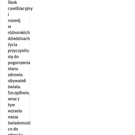
Skok
cywilizacyjny
i
rozwój
w
różnorakich
dziedzinach
życia
przyczyniły
się do
pogorszenia
stanu
zdrowia
obywateli
świata.
Szczęśliwie,
wraz z
tym
wzrasta
nasza
świadomość
co do