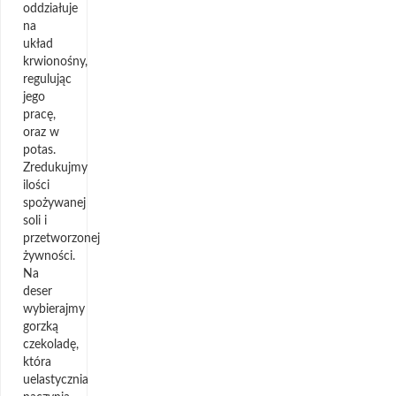
oddziałuje
na
układ
krwionośny,
regulując
jego
pracę,
oraz w
potas.
Zredukujmy
ilości
spożywanej
soli i
przetworzonej
żywności.
Na
deser
wybierajmy
gorzką
czekoladę,
która
uelastycznia