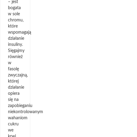
– jest
bogata
w sole
chromu,
które
wspomagają
działanie
insuliny.
Sięgajmy
również
w
fasolę
zwyczajną,
której
działanie
opiera
się na
zapobieganiu
niekontrolowanym
wahaniom
cukru
we
krwi.