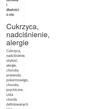
zdrowia
i
dbałości
o nie.
Cukrzyca,
nadciśnienie,
alergie
Cukrzyca,
nadciśnienie,
otyłość,
alergie,
choroby
przewodu
pokarmowego,
choroby
psychiczne.
Lista
chorób
definiowanych