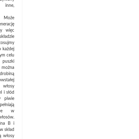
inne,
. Może
nerację
my więc
dzie
tosujmy
 każdej
tym celu
 puszki
można
drobiną
wstałej
 włosy
l i słód
w piwie
ełniają
ałe w
łosów.
ina B i
w skład
ą włosy