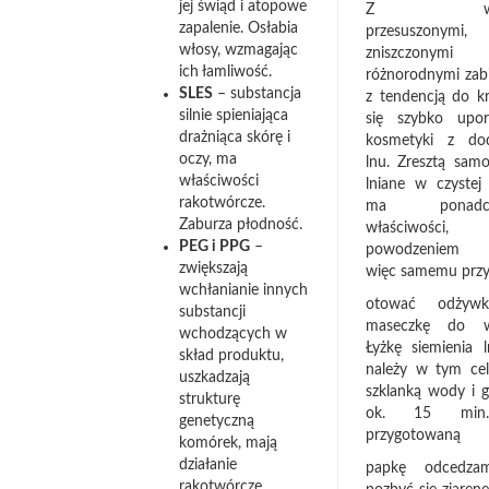
jej świąd i atopowe
Z włos
zapalenie. Osłabia
przesuszonymi,
włosy, wzmagając
zniszczonymi
ich łamliwość.
różnorodnymi zabi
SLES
– substancja
z tendencją do kr
silnie spieniająca
się szybko upor
drażniąca skórę i
kosmetyki z do
oczy, ma
lnu. Zresztą samo
właściwości
lniane w czystej 
rakotwórcze.
ma ponadcz
Zaburza płodność.
właściwoś
PEG i PPG
–
powodzeniem 
zwiększają
więc samemu prz
wchłanianie innych
otować odżyw
substancji
maseczkę do w
wchodzących w
Łyżkę siemienia l
skład produktu,
należy w tym cel
uszkadzają
szklanką wody i 
strukturę
ok. 15 min
genetyczną
przygotowaną
komórek, mają
działanie
papkę odcedza
rakotwórcze.