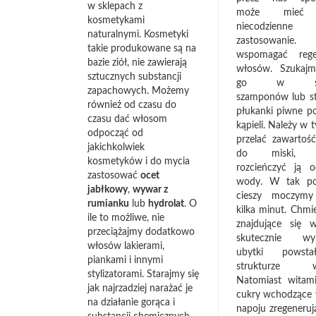
w sklepach z
może mieć 
kosmetykami
niecodzienne
naturalnymi. Kosmetyki
zastosowanie
takie produkowane są na
wspomagać rege
bazie ziół, nie zawierają
włosów. Szukaj
sztucznych substancji
go w skła
zapachowych. Możemy
szamponów lub s
również od czasu do
płukanki piwne po
czasu dać włosom
kąpieli. Należy w 
odpocząć od
przelać zawartość
jakichkolwiek
do miski, 
kosmetyków i do mycia
rozcieńczyć ją o
zastosować
ocet
wody. W tak po
jabłkowy
,
wywar z
cieszy moczymy
rumianku
lub
hydrolat
. O
kilka minut. Chmie
ile to możliwe, nie
znajdujące się 
przeciążajmy dodatkowo
skutecznie wyp
włosów lakierami,
ubytki powst
piankami i innymi
strukturze w
stylizatorami. Starajmy się
Natomiast witam
jak najrzadziej narażać je
cukry wchodzące 
na działanie gorąca i
napoju zregeneruj