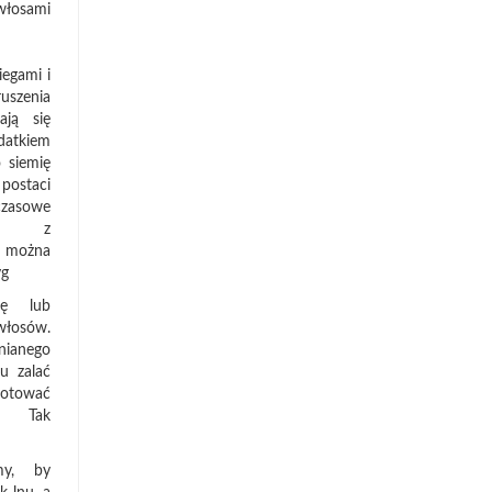
ami
egami i
uszenia
ają się
datkiem
 siemię
postaci
asowe
ci, z
można
yg
kę lub
łosów.
nianego
u zalać
gotować
. Tak
my, by