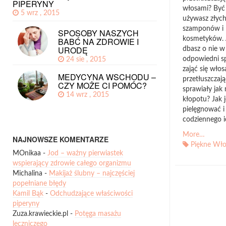
PIPERYNY
włosami? Być
5 wrz , 2015
używasz złyc
szamponów i
SPOSOBY NASZYCH
kosmetyków. 
BABĆ NA ZDROWIE I
URODĘ
dbasz o nie w
odpowiedni s
24 sie , 2015
zająć się wło
MEDYCYNA WSCHODU –
przetłuszczaj
CZY MOŻE CI POMÓC?
sprawiały jak 
14 wrz , 2015
kłopotu? Jak j
pielęgnować i
codziennego i
More…
NAJNOWSZE KOMENTARZE
Piękne Wło
MOnikaa
-
Jod – ważny pierwiastek
wspierający zdrowie całego organizmu
Michalina
-
Makijaż ślubny – najczęściej
popełniane błędy
Kamil Bąk
-
Odchudzające właściwości
piperyny
Zuza.krawieckie.pl
-
Potęga masażu
leczniczego