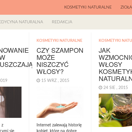
KOSMETYKI NATURALNE
ZIOŁ
EDYCYNA NATURALNA
REDAKCJA
KOSMETYKI NATURALNE
KOSMETYKI NAT
NOWANIE
CZY SZAMPON
JAK
ÓW
MOŻE
WZMOCNI
ŁUSZCZAJĄCYCH
NISZCZYĆ
WŁOSY
WŁOSY?
KOSMETY
NATURAL
 2019
15 WRZ , 2015
24 SIE , 2015
 z
Internet zalewają historię
cymi się
kobiet, które na dobre