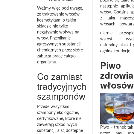
pozbyć się ziarene
następnie apliku
Weźmy więc pod uwagę,
włosy. Godzina s
że traktowanie włosów
z taką masec
kosmetykami o takim
włosach ­- powtar
składzie nie tylko
negatywnie wpływa na
ularnie – przyspi
włosy. Przenikanie
wzrost, wydo
agresywnych substancji
naturalny blask i
chemicznych przez skórę
ogólną kondycję.
zaburza pracę całego
Piwo 
organizmu.
zdrowia
Co zamiast
włosów
tradycyjnych
szamponów
Przede wszystkim
szampony ekologiczne,
certyfikowane, które nie
zawierają szkodliwych
Piwo – trunek tak
substancji, a są dostępne
przez nas spo