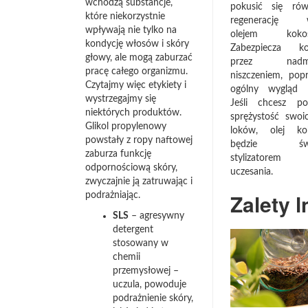
wchodzą substancje,
pokusić się ró
które niekorzystnie
regenerację 
wpływają nie tylko na
olejem kokos
kondycję włosów i skóry
Zabezpiecza ko
głowy, ale mogą zaburzać
przez nadmi
pracę całego organizmu.
niszczeniem, popr
Czytajmy więc etykiety i
ogólny wygląd f
wystrzegajmy się
Jeśli chcesz pod
niektórych produktów.
sprężystość swoic
Glikol propylenowy
loków, olej ko
powstały z ropy naftowej
będzie świ
zaburza funkcję
stylizatorem t
odpornościową skóry,
uczesania.
zwyczajnie ją zatruwając i
Zalety l
podrażniając.
SLS
– agresywny
detergent
stosowany w
chemii
przemysłowej –
uczula, powoduje
podrażnienie skóry,