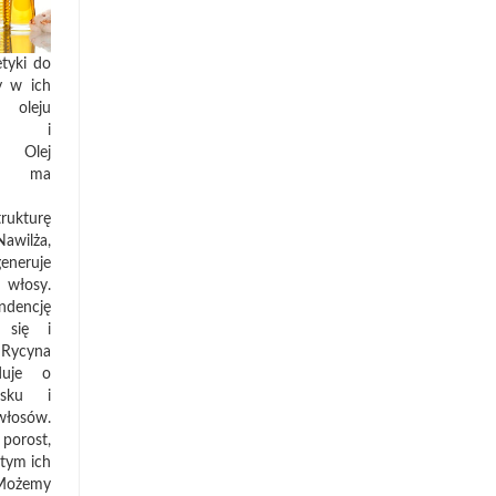
tyki do
y w ich
oleju
go i
 Olej
y ma
rukturę
ilża,
neruje
włosy.
ndencję
 się i
ycyna
duje o
lasku i
osów.
porost,
 tym ich
Możemy