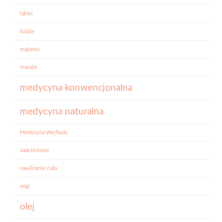
lakier
ludzie
majonez
masaże
medycyna konwencjonalna
medycyna naturalna
Medycyna Wschodu
nadciśnienie
nawilżanie ciała
nogi
olej