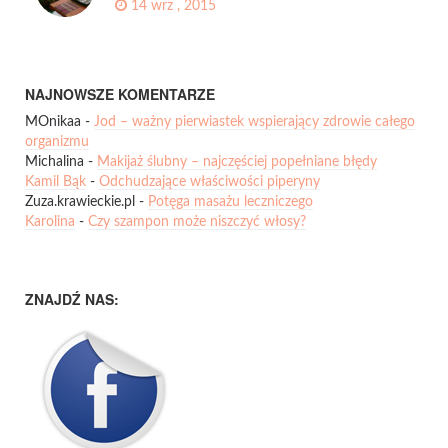
14 wrz , 2015
NAJNOWSZE KOMENTARZE
MOnikaa
-
Jod – ważny pierwiastek wspierający zdrowie całego
organizmu
Michalina
-
Makijaż ślubny – najczęściej popełniane błędy
Kamil Bąk
-
Odchudzające właściwości piperyny
Zuza.krawieckie.pl
-
Potęga masażu leczniczego
Karolina
-
Czy szampon może niszczyć włosy?
ZNAJDŹ NAS: