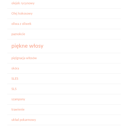
olejek rycynowy
Olej kokosowy
oliwa z oliwek
paznokcie
piękne włosy
pięlgnacja włosów
skóra
SLES
SLS
szampony
trawienie
układ pokarmowy