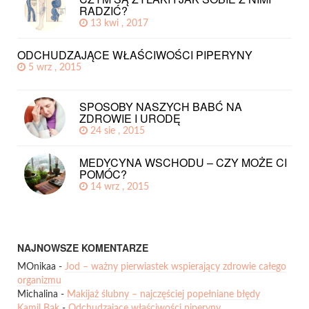
RADZIĆ?
13 kwi , 2017
ODCHUDZAJĄCE WŁAŚCIWOŚCI PIPERYNY
5 wrz , 2015
SPOSOBY NASZYCH BABĆ NA
ZDROWIE I URODĘ
24 sie , 2015
MEDYCYNA WSCHODU – CZY MOŻE CI
POMÓC?
14 wrz , 2015
NAJNOWSZE KOMENTARZE
MOnikaa
-
Jod – ważny pierwiastek wspierający zdrowie całego
organizmu
Michalina
-
Makijaż ślubny – najczęściej popełniane błędy
Kamil Bąk
-
Odchudzające właściwości piperyny