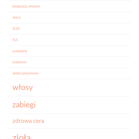
pięlgnacja włosów
skóra
SLES
SLS
szampony
trawienie
układ pokarmowy
włosy
zabiegi
zdrowa cera
zioła