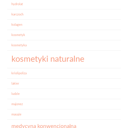
hydrolat
karczoch
kolagen
kosmetyk
kosmetyka
kosmetyki naturalne
kriolipoliza
lakier
ludzie
majonez
masaże
medycyna konwencjonalna