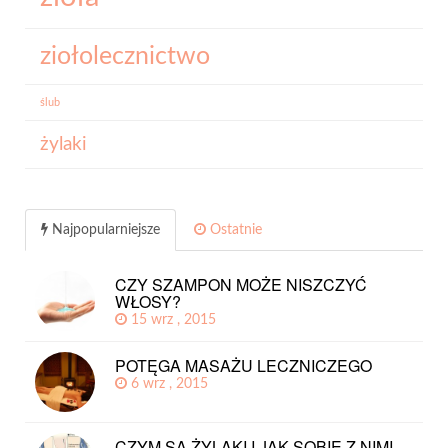
ziołolecznictwo
ślub
żylaki
Najpopularniejsze
Ostatnie
CZY SZAMPON MOŻE NISZCZYĆ
WŁOSY?
15 wrz , 2015
POTĘGA MASAŻU LECZNICZEGO
6 wrz , 2015
CZYM SĄ ŻYLAKI I JAK SOBIE Z NIMI