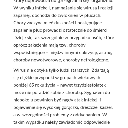
który doprowadza do „przegrzania się” organizmu.
W wyniku infekcji, namnażania się wirusa i reakcji
zapalnej, dochodzi do zwłóknień w płucach.
Chory zaczyna mieć duszności i postępujące
zapalenie płuc prowadzi ostatecznie do śmierci.
Dzieje się tak szczególnie w przypadku osób, które
oprócz zakażenia mają tzw. choroby
współistniejące – między innymi cukrzycę, astmę,
choroby nowotworowe, choroby nefrologiczne.
Wirus nie dotyka tylko ludzi starszych. Zdarzają
się ciężkie przypadki w grupach wiekowych
poniżej 65 roku życia – nawet trzydziestolatek
może nie poradzić sobie z chorobą. Sygnałem do
niepokoju powinien być nagły atak infekcji i
pojawienie się wysokiej gorączki, dreszcze, kaszel,
a w szczególności problemy z oddychaniem. W
takim wypadku należy zawiadomić odpowiednie