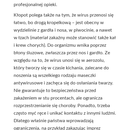
profesjonalnej opieki.
Kłopot polega także na tym, że wirus przenosi się
łatwo, bo drogą kropelkową – jest obecny w
wydzielinie z gardła i nosa, w plwocinie, a nawet
w łzach (materiał zakaźny może stanowić także kał
i krew chorych). Do organizmu wnika poprzez
błony śluzowe, zwłaszcza przez nos i gardło. Ze
względu na to, że wirus unosi się w aerozolu,
który tworzy się w czasie kichania, zalecane do
noszenia są wszelkiego rodzaju maseczki
antywirusowe i zachęca się do osłaniania twarzy.
Nie gwarantuje to bezpieczeństwa przed
zakażeniem w stu procentach, ale ogranicza
rozprzestrzenianie się choroby. Ponadto, trzeba
często myć ręce i unikać kontaktu z innymi ludźmi.
Dlatego właśnie państwa wprowadzają
ograniczenia, na przykład zakazując imprez