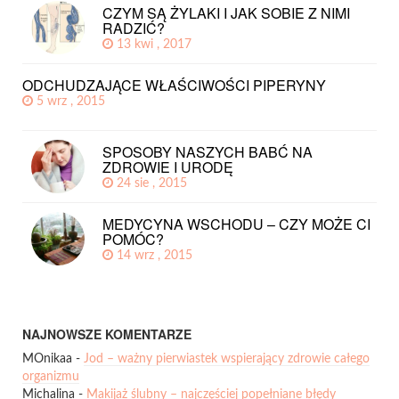
CZYM SĄ ŻYLAKI I JAK SOBIE Z NIMI
RADZIĆ?
13 kwi , 2017
ODCHUDZAJĄCE WŁAŚCIWOŚCI PIPERYNY
5 wrz , 2015
SPOSOBY NASZYCH BABĆ NA
ZDROWIE I URODĘ
24 sie , 2015
MEDYCYNA WSCHODU – CZY MOŻE CI
POMÓC?
14 wrz , 2015
NAJNOWSZE KOMENTARZE
MOnikaa
-
Jod – ważny pierwiastek wspierający zdrowie całego
organizmu
Michalina
-
Makijaż ślubny – najczęściej popełniane błędy