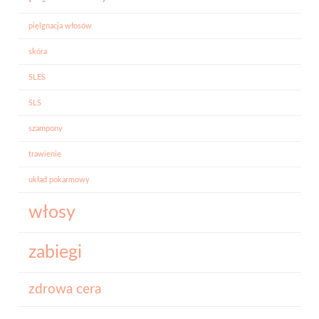
pięlgnacja włosów
skóra
SLES
SLS
szampony
trawienie
układ pokarmowy
włosy
zabiegi
zdrowa cera