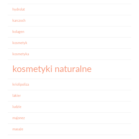
hydrolat
karczoch
kolagen
kosmetyk
kosmetyka
kosmetyki naturalne
kriolipoliza
lakier
ludzie
majonez
masaże