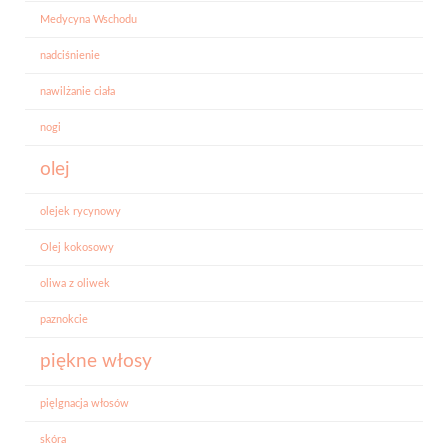
Medycyna Wschodu
nadciśnienie
nawilżanie ciała
nogi
olej
olejek rycynowy
Olej kokosowy
oliwa z oliwek
paznokcie
piękne włosy
pięlgnacja włosów
skóra