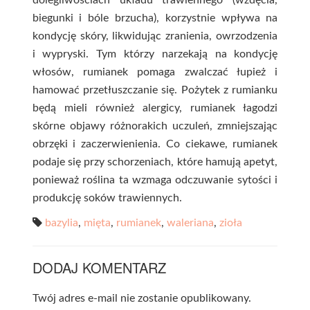
dolegliwościach układu trawiennego (wzdęcia,
biegunki i bóle brzucha), korzystnie wpływa na
kondycję skóry, likwidując zranienia, owrzodzenia
i wypryski. Tym którzy narzekają na kondycję
włosów, rumianek pomaga zwalczać łupież i
hamować przetłuszczanie się. Pożytek z rumianku
będą mieli również alergicy, rumianek łagodzi
skórne objawy różnorakich uczuleń, zmniejszając
obrzęki i zaczerwienienia. Co ciekawe, rumianek
podaje się przy schorzeniach, które hamują apetyt,
ponieważ roślina ta wzmaga odczuwanie sytości i
produkcję soków trawiennych.
bazylia
,
mięta
,
rumianek
,
waleriana
,
zioła
DODAJ KOMENTARZ
Twój adres e-mail nie zostanie opublikowany.