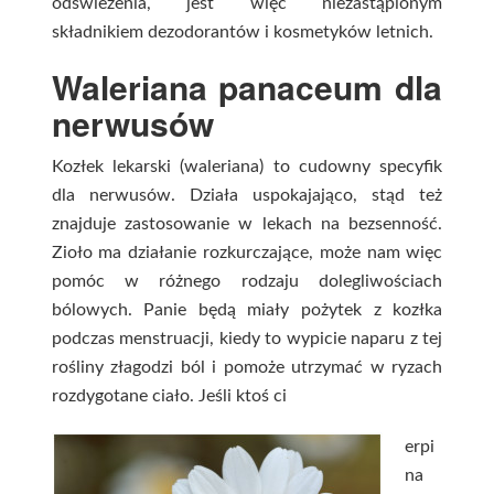
odświeżenia, jest więc niezastąpionym
składnikiem dezodorantów i kosmetyków letnich.
Waleriana panaceu
m dla
nerwusów
Kozłek lekarski (waleriana) to cudowny specyfik
dla nerwusów. Działa uspokajająco, stąd też
znajduje zastosowanie w lekach na bezsenność.
Zioło ma działanie rozkurczające, może nam więc
pomóc w różnego rodzaju dolegliwościach
bólowych. Panie będą miały pożytek z kozłka
podczas menstruacji, kiedy to wypicie naparu z tej
rośliny złagodzi ból i pomoże utrzymać w ryzach
rozdygotane ciało. Jeśli ktoś ci
erpi
na