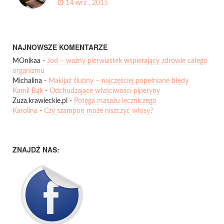
14 wrz , 2015
NAJNOWSZE KOMENTARZE
MOnikaa
-
Jod – ważny pierwiastek wspierający zdrowie całego
organizmu
Michalina
-
Makijaż ślubny – najczęściej popełniane błędy
Kamil Bąk
-
Odchudzające właściwości piperyny
Zuza.krawieckie.pl
-
Potęga masażu leczniczego
Karolina
-
Czy szampon może niszczyć włosy?
ZNAJDŹ NAS: