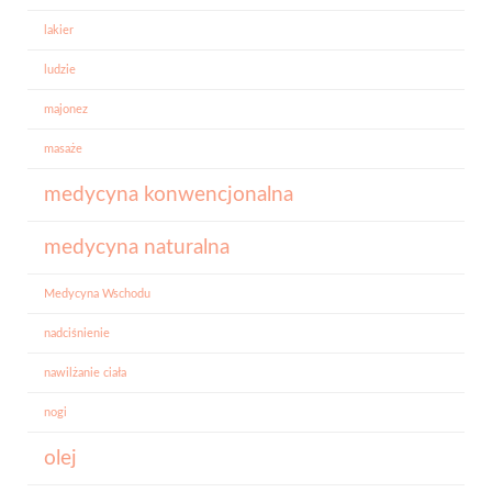
lakier
ludzie
majonez
masaże
medycyna konwencjonalna
medycyna naturalna
Medycyna Wschodu
nadciśnienie
nawilżanie ciała
nogi
olej