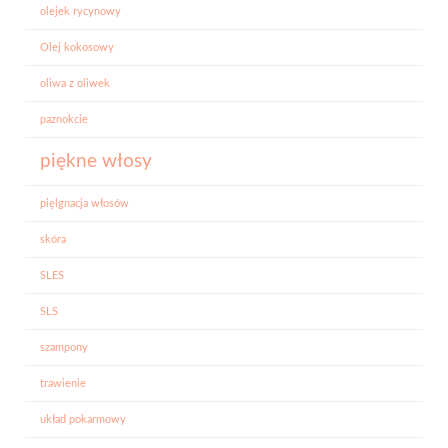
olejek rycynowy
Olej kokosowy
oliwa z oliwek
paznokcie
piękne włosy
pięlgnacja włosów
skóra
SLES
SLS
szampony
trawienie
układ pokarmowy